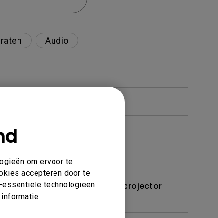
raten
Audio
nd
logieën om ervoor te
ookies accepteren door te
et-essentiële technologieën
t een kabel of adapter op de projector
 informatie
plossen?