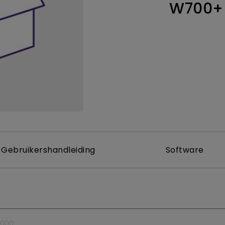
W700+
Thunderbolt
Laser
P3
Met Android TV
Met HAS
Met Lage Input Lag
Gebruikershandleiding
Software