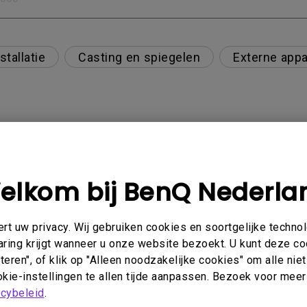
stallatie
Casting en spiegelen
Externe appa
HD 7.1-formaat via ARC/eARC?
elkom bij BenQ Nederla
oe kan ik dat oplossen?
t uw privacy. Wij gebruiken cookies en soortgelijke techno
aring krijgt wanneer u onze website bezoekt. U kunt deze c
eren", of klik op "Alleen noodzakelijke cookies" om alle ni
t altijd zwart wanneer ik mijn mobiele apparaat me
kie-instellingen te allen tijde aanpassen. Bezoek voor meer
ulu en andere probeer te streamen. Hoe kan ik dit o
acybeleid
.