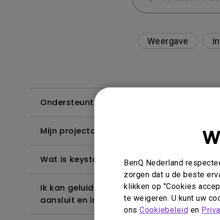
Weergave
In
Ondersteunt de projector het Dolby True
W
Mijn projector kan HDR niet detecteren. H
Wat is keystone correctie?
BenQ Nederland respecteer
zorgen dat u de beste erv
klikken op "Cookies accept
Ik kan geluid horen, maar het scherm word
te weigeren. U kunt uw coo
aansluit en inhoud van Netflix, Disney+, H
ons
Cookiebeleid
en
Priv