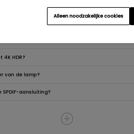
ik dit oplossen?
Alleen noodzakelijke cookies
 hoe kan ik dit corrigeren?
lu-ray 3D-films met een passieve gepolariseerde bril
et 4K HDR?
er van de lamp?
e SPDIF-aansluiting?