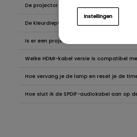
De projector detecteert geen 4K, hoe kan 
Instellingen
De kleurdiepte in het OSD-menu is onjuist,
Is er een projector die het bekijken van B
Welke HDMI-kabel versie is compatibel m
Hoe vervang je de lamp en reset je de tim
Hoe sluit ik de SPDIF-audiokabel aan op d