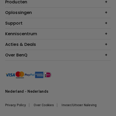
Producten
Projectoren
Oplossingen
Monitoren
Education
Support
Verlichting
Business
Speakers
Contact
Kenniscentrum
Download Search
Acties & Deals
Blog
BenQ Shop - FAQ
BenQ Shop - Retourneren
Evenementen & Promoties
Over BenQ
BenQ Shop - Algemene Voorwaarden
BenQ Ambassadeurs
Organisatie
Management
Nieuws
Duurzaamheid
Nederland - Nederlands
Werken bij BenQ
Privacy Policy
Over Cookies
Invoer/Uitvoer Naleving