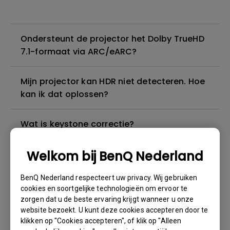
Ondersteunt de projector het Dolby TrueHD
7.1-formaat via ARC/eARC?
Mijn projector kan HDR niet detecteren. Hoe
kan ik dat oplossen?
Wat is keystone correctie?
Welkom bij BenQ Nederland
Ik kan geluid horen, maar het scherm wordt
altijd zwart wanneer ik mijn mobiele
BenQ Nederland respecteert uw privacy. Wij gebruiken
apparaat met een kabel of adapter op de
cookies en soortgelijke technologieën om ervoor te
projector aansluit en inhoud van Netflix,
zorgen dat u de beste ervaring krijgt wanneer u onze
Disney+, Hulu en andere probeer te
website bezoekt. U kunt deze cookies accepteren door te
streamen. Hoe kan ik dit oplossen?
klikken op "Cookies accepteren", of klik op "Alleen