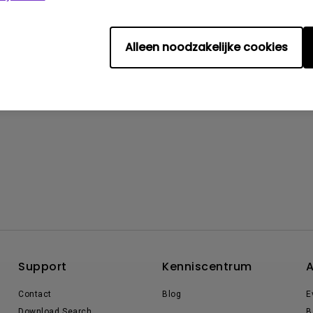
Alleen noodzakelijke cookies
Support
Kenniscentrum
A
Contact
Blog
E
Download Search
B