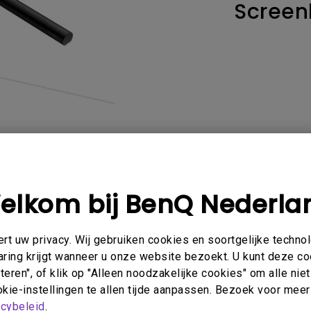
Screen
Thunderbolt
Laser
P3
Met Android TV
Met HAS
Met Lage Input Lag
elkom bij BenQ Nederla
FAQ
Video
Softwar
t uw privacy. Wij gebruiken cookies en soortgelijke techno
aring krijgt wanneer u onze website bezoekt. U kunt deze c
eren", of klik op "Alleen noodzakelijke cookies" om alle ni
kie-instellingen te allen tijde aanpassen. Bezoek voor meer
en gerelateerde veelgestelde vra
acybeleid
.