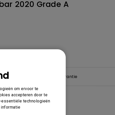
bar 2020 Grade A
nd
e & Driver
Garantie
logieën om ervoor te
ookies accepteren door te
et-essentiële technologieën
 informatie
gen