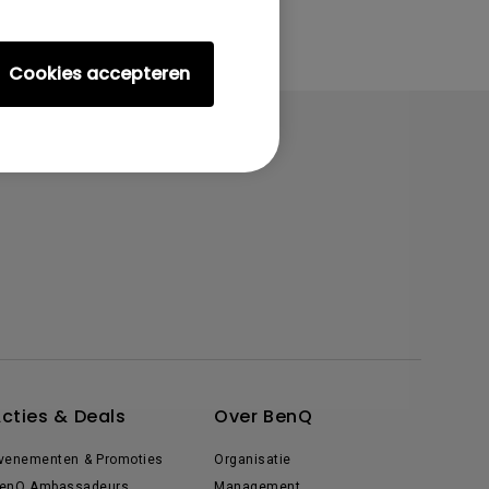
Cookies accepteren
cties & Deals
Over BenQ
venementen & Promoties
Organisatie
enQ Ambassadeurs
Management