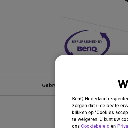
Golfsimulatie
Programming
Refurbished ZOWIE Monitor -
Technologie
Bestel hier
On Camera-monitoren
W
Gebruikershandleiding
BenQ Nederland respecteer
zorgen dat u de beste erv
klikken op "Cookies accept
te weigeren. U kunt uw coo
Ge
ons
Cookiebeleid
en
Priv