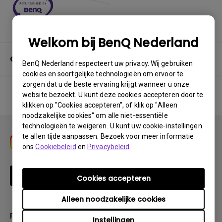
Welkom bij BenQ Nederland
Garantie
BenQ Nederland respecteert uw privacy. Wij gebruiken
cookies en soortgelijke technologieën om ervoor te
zorgen dat u de beste ervaring krijgt wanneer u onze
website bezoekt. U kunt deze cookies accepteren door te
klikken op "Cookies accepteren", of klik op "Alleen
No related warranty information
noodzakelijke cookies" om alle niet-essentiële
technologieën te weigeren. U kunt uw cookie-instellingen
te allen tijde aanpassen. Bezoek voor meer informatie
ons
Cookiebeleid
en
Privacybeleid
.
Schrijf je in
Cookies accepteren
Alleen noodzakelijke cookies
Producten
Instellingen