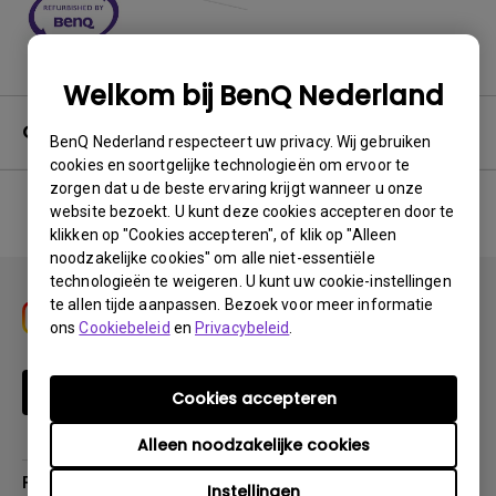
Welkom bij BenQ Nederland
Garantie
BenQ Nederland respecteert uw privacy. Wij gebruiken
cookies en soortgelijke technologieën om ervoor te
zorgen dat u de beste ervaring krijgt wanneer u onze
website bezoekt. U kunt deze cookies accepteren door te
klikken op "Cookies accepteren", of klik op "Alleen
No related warranty information
noodzakelijke cookies" om alle niet-essentiële
technologieën te weigeren. U kunt uw cookie-instellingen
te allen tijde aanpassen. Bezoek voor meer informatie
ons
Cookiebeleid
en
Privacybeleid
.
Schrijf je in
Cookies accepteren
Alleen noodzakelijke cookies
Producten
Instellingen