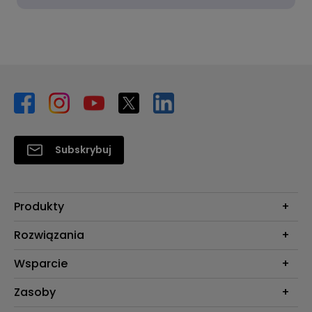
Subskrybuj
Produkty
Projektory
Rozwiązania
Monitory
Biznes i Edukacja
Wsparcie
Oświetlenie
Kontakt
Zasoby
Do pobrania & FAQ