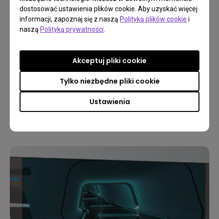
dostosować ustawienia plików cookie. Aby uzyskać więcej
Cyfrowe przesunięcie
informacji, zapoznaj się z naszą
Polityką plików cookie
i
obrazu
naszą
Polityką prywatności
.
Cyfrowe przesunięcie obiektywu pozwala uzyskać obrazy 
Akceptuj pliki cookie
o idealnie prostych krawędziach, co zapewnia większą 
Tylko niezbędne pliki cookie
elastyczność w zakresie instalacji i rozmieszczenia.
Ustawienia