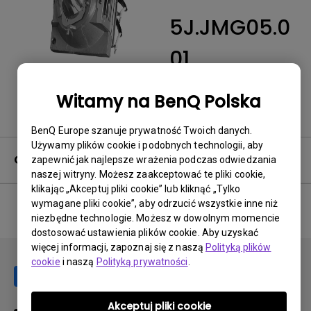
5J.JMG05.0
01
Powrót do produktu
Witamy na BenQ Polska
BenQ Europe szanuje prywatność Twoich danych.
Używamy plików cookie i podobnych technologii, aby
Gwarancja
zapewnić jak najlepsze wrażenia podczas odwiedzania
naszej witryny. Możesz zaakceptować te pliki cookie,
klikając „Akceptuj pliki cookie” lub kliknąć „Tylko
wymagane pliki cookie”, aby odrzucić wszystkie inne niż
niezbędne technologie. Możesz w dowolnym momencie
No related warranty information
dostosować ustawienia plików cookie. Aby uzyskać
więcej informacji, zapoznaj się z naszą
Polityką plików
cookie
i naszą
Polityką prywatności
.
Akceptuj pliki cookie