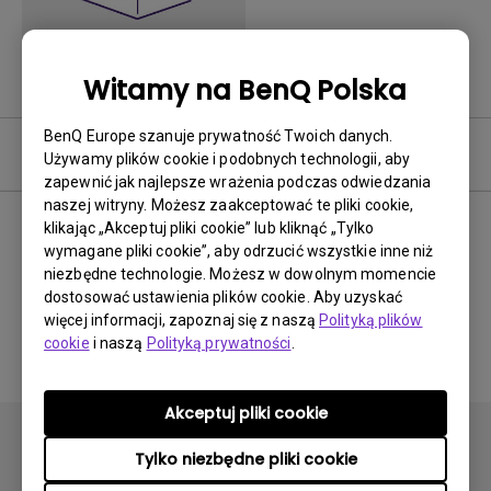
Witamy na BenQ Polska
BenQ Europe szanuje prywatność Twoich danych.
Często zadawane pytania
Używamy plików cookie i podobnych technologii, aby
zapewnić jak najlepsze wrażenia podczas odwiedzania
naszej witryny. Możesz zaakceptować te pliki cookie,
klikając „Akceptuj pliki cookie” lub kliknąć „Tylko
wymagane pliki cookie”, aby odrzucić wszystkie inne niż
Brak powiązanych często
niezbędne technologie. Możesz w dowolnym momencie
dostosować ustawienia plików cookie. Aby uzyskać
zadawanych pytań
więcej informacji, zapoznaj się z naszą
Polityką plików
cookie
i naszą
Polityką prywatności
.
Akceptuj pliki cookie
Tylko niezbędne pliki cookie