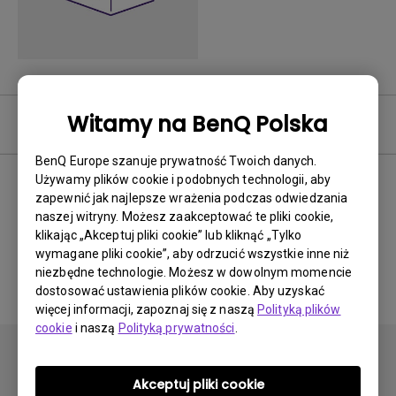
Witamy na BenQ Polska
Często zadawane pytania
BenQ Europe szanuje prywatność Twoich danych.
Używamy plików cookie i podobnych technologii, aby
zapewnić jak najlepsze wrażenia podczas odwiedzania
Brak powiązanych często
naszej witryny. Możesz zaakceptować te pliki cookie,
klikając „Akceptuj pliki cookie” lub kliknąć „Tylko
zadawanych pytań
wymagane pliki cookie”, aby odrzucić wszystkie inne niż
niezbędne technologie. Możesz w dowolnym momencie
dostosować ustawienia plików cookie. Aby uzyskać
więcej informacji, zapoznaj się z naszą
Polityką plików
cookie
i naszą
Polityką prywatności
.
Akceptuj pliki cookie