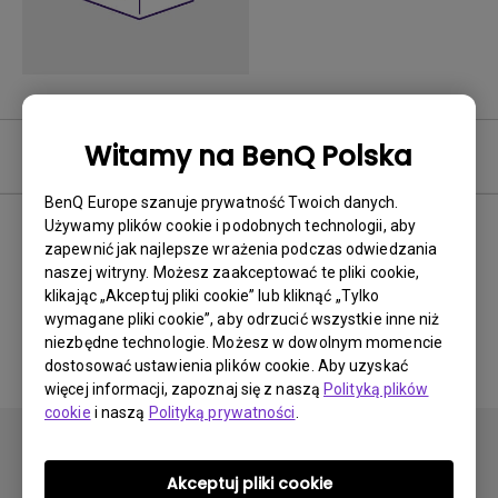
Witamy na BenQ Polska
Często zadawane pytania
BenQ Europe szanuje prywatność Twoich danych.
Używamy plików cookie i podobnych technologii, aby
zapewnić jak najlepsze wrażenia podczas odwiedzania
Brak powiązanych często
naszej witryny. Możesz zaakceptować te pliki cookie,
klikając „Akceptuj pliki cookie” lub kliknąć „Tylko
zadawanych pytań
wymagane pliki cookie”, aby odrzucić wszystkie inne niż
niezbędne technologie. Możesz w dowolnym momencie
dostosować ustawienia plików cookie. Aby uzyskać
więcej informacji, zapoznaj się z naszą
Polityką plików
cookie
i naszą
Polityką prywatności
.
Akceptuj pliki cookie