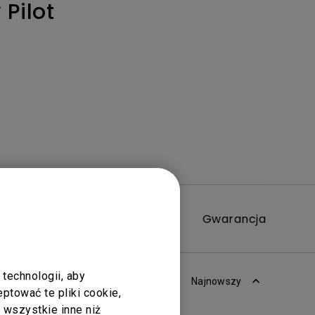
 Pilot
Wideo
Gwarancja
technologii, aby
Najnowszy
tować te pliki cookie,
ć wszystkie inne niż