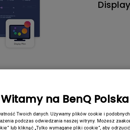
Display
Dla Szkół i Uczelni
Thunderbolt
Laser
Profesjonalne
P3
Z Android TV
y na
Z regulacją wysokości
Z niskim czasem reakcji
odręcznik
Oprogramowanie
ytkownika
Witamy na BenQ Polska
atność Twoich danych. Używamy plików cookie i podobnych 
rażenia podczas odwiedzania naszej witryny. Możesz zaakcep
ookie” lub kliknąć „Tylko wymagane pliki cookie”, aby odrzuci