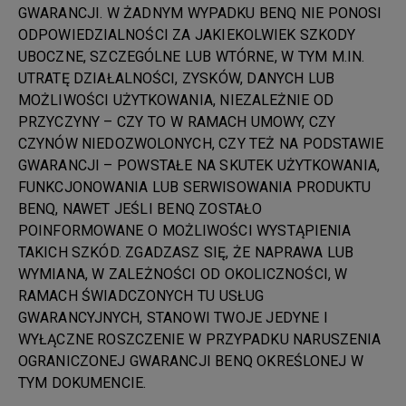
GWARANCJI. W ŻADNYM WYPADKU BENQ NIE PONOSI
ODPOWIEDZIALNOŚCI ZA JAKIEKOLWIEK SZKODY
UBOCZNE, SZCZEGÓLNE LUB WTÓRNE, W TYM M.IN.
UTRATĘ DZIAŁALNOŚCI, ZYSKÓW, DANYCH LUB
MOŻLIWOŚCI UŻYTKOWANIA, NIEZALEŻNIE OD
PRZYCZYNY – CZY TO W RAMACH UMOWY, CZY
CZYNÓW NIEDOZWOLONYCH, CZY TEŻ NA PODSTAWIE
GWARANCJI – POWSTAŁE NA SKUTEK UŻYTKOWANIA,
FUNKCJONOWANIA LUB SERWISOWANIA PRODUKTU
BENQ, NAWET JEŚLI BENQ ZOSTAŁO
POINFORMOWANE O MOŻLIWOŚCI WYSTĄPIENIA
TAKICH SZKÓD. ZGADZASZ SIĘ, ŻE NAPRAWA LUB
WYMIANA, W ZALEŻNOŚCI OD OKOLICZNOŚCI, W
RAMACH ŚWIADCZONYCH TU USŁUG
GWARANCYJNYCH, STANOWI TWOJE JEDYNE I
WYŁĄCZNE ROSZCZENIE W PRZYPADKU NARUSZENIA
OGRANICZONEJ GWARANCJI BENQ OKREŚLONEJ W
TYM DOKUMENCIE.