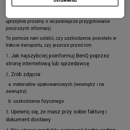
Ustawienia
4. Musisz odesłać produkt do BenQ, chyba że BenQ
skieruje Cię do Autoryzowanego Serwisu BenQ. Jeśli
Twój produkt dotarł z uszkodzeniem fizycznym,
uprzejmie prosimy o wcześniejsze przygotowanie
poniższych informacji.
To pomoże nam ustalić, czy uszkodzenie powstało w
trakcie transportu, czy jeszcze przed nim.
. Jak najszybciej poinformuj BenQ poprzez
1
stronę internetową lub sprzedawcę
. Zrób zdjęcia:
2
a. materiałów opakowaniowych (wewnątrz i na
zewnątrz)
b. uszkodzenia fizycznego
. Upewnij się, że masz przy sobie fakturę i
3
dokument dostawy