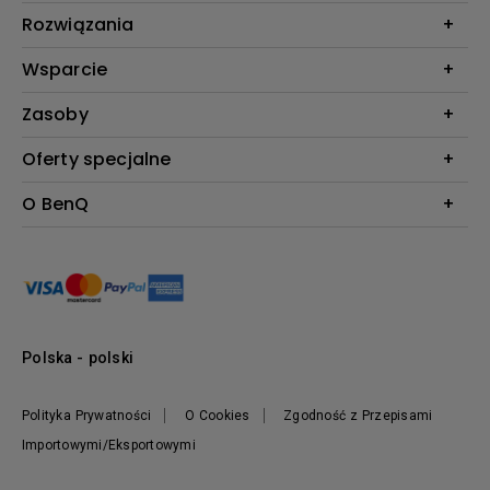
Projektory
Rozwiązania
Monitory
Biznes i Edukacja
Wsparcie
Oświetlenie
Kontakt
Zasoby
Do pobrania & FAQ
Kalkulator projekcji BenQ
Oferty specjalne
FAQ BenQ Shop
Baza wiedzy
Zwroty BenQ Shop
Pantone Connect Premium
O BenQ
Regulamin i Warunki BenQ Shop
Ambasadorzy BenQ AQCOLOR
Nowości
Informacje o firmie
Zrównoważony rozwój
Przywództwo
Polska - polski
Polityka Prywatności
O Cookies
Zgodność z Przepisami
Importowymi/Eksportowymi