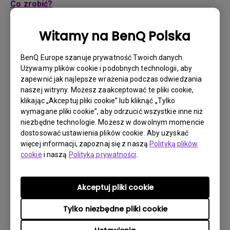
Co zrobić?
Jeśli Twój produkt okaże się wadliwy w okresie
Witamy na BenQ Polska
gwarancyjnym, przysługuje Ci tylko ten rodzaj obsługi,
który został określony przez BenQ dla Twojego
BenQ Europe szanuje prywatność Twoich danych.
konkretnego produktu.
Używamy plików cookie i podobnych technologii, aby
1. Aby zgłosić się po obsługę gwarancyjną, musisz
zapewnić jak najlepsze wrażenia podczas odwiedzania
wypełnić nasz formularz online i podać wszystkie
naszej witryny. Możesz zaakceptować te pliki cookie,
niezbędne informacje na temat swojego produktu, usterki
klikając „Akceptuj pliki cookie” lub kliknąć „Tylko
oraz dane kontaktowe. Możesz to zrobić na
wymagane pliki cookie”, aby odrzucić wszystkie inne niż
stronie
www.benq.eu
lub na stronie BenQ odpowiedniej
niezbędne technologie. Możesz w dowolnym momencie
dla Twojego kraju.
dostosować ustawienia plików cookie. Aby uzyskać
więcej informacji, zapoznaj się z naszą
Polityką plików
2. Następnie skontaktuje się z Tobą Zespół Wsparcia
cookie
i naszą
Polityką prywatności
.
Technicznego BenQ ("Zespół BenQ") za pośrednictwem
e-maila. Zespół BenQ podejmie próbę rozwiązania
problemu lub potwierdzenia usterki.
Akceptuj pliki cookie
3. Gdy Agent prowadzący Twoją sprawę potwierdzi
usterkę, zostanie przydzielony numer RMA dla Twojego
Tylko niezbędne pliki cookie
produktu.