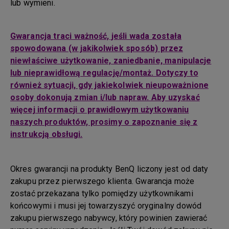
lub wymieni.
Gwarancja traci ważność, jeśli wada została
spowodowana (w jakikolwiek sposób) przez
niewłaściwe użytkowanie, zaniedbanie, manipulacje
lub nieprawidłową regulację/montaż. Dotyczy to
również sytuacji, gdy jakiekolwiek nieupoważnione
osoby dokonują zmian i/lub napraw. Aby uzyskać
więcej informacji o prawidłowym użytkowaniu
naszych produktów, prosimy o zapoznanie się z
instrukcją obsługi.
Okres gwarancji na produkty BenQ liczony jest od daty
zakupu przez pierwszego klienta. Gwarancja może
zostać przekazana tylko pomiędzy użytkownikami
końcowymi i musi jej towarzyszyć oryginalny dowód
zakupu pierwszego nabywcy, który powinien zawierać