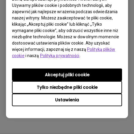
Używamy plików cookie i podobnych technologii, aby
zapewnić jak najlepsze wrażenia podczas odwiedzania
Co to jest przywieranie obrazu i jak go
naszej witryny. Możesz zaakceptować te pliki cookie,
uniknąć lub się go pozbyć?
klikając „Akceptuj pliki cookie” lub kliknąć „Tylko
wymagane pliki cookie”, aby odrzucić wszystkie inne niż
niezbędne technologie. Możesz w dowolnym momencie
Co to jest backlight bleed lub backlight
dostosować ustawienia plików cookie. Aby uzyskać
leakage?
więcej informacji, zapoznaj się z naszą
Polityką plików
cookie
i naszą
Polityką prywatności
.
Dlaczego mój monitor migocze?
Akceptuj pliki cookie
Niedawno kupiłem monitor BenQ , próbując
Tylko niezbędne pliki cookie
podłączyć go do mojego notebooka za
pomocą kabla HDMI wciąż otrzymuję ten
Ustawienia
sam komunikat