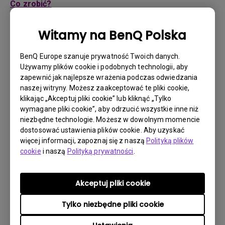
Co zrobić?
Jeśli Twój produkt okaże się wadliwy w okresie
Witamy na BenQ Polska
gwarancyjnym, przysługuje Ci tylko ten rodzaj obsługi,
który został określony przez BenQ dla Twojego
BenQ Europe szanuje prywatność Twoich danych.
konkretnego produktu.
Używamy plików cookie i podobnych technologii, aby
1. Aby zgłosić się po obsługę gwarancyjną, musisz
zapewnić jak najlepsze wrażenia podczas odwiedzania
wypełnić nasz formularz online i podać wszystkie
naszej witryny. Możesz zaakceptować te pliki cookie,
niezbędne informacje na temat swojego produktu, usterki
klikając „Akceptuj pliki cookie” lub kliknąć „Tylko
oraz dane kontaktowe. Możesz to zrobić na
wymagane pliki cookie”, aby odrzucić wszystkie inne niż
stronie
www.benq.eu
lub na stronie BenQ odpowiedniej
niezbędne technologie. Możesz w dowolnym momencie
dla Twojego kraju.
dostosować ustawienia plików cookie. Aby uzyskać
więcej informacji, zapoznaj się z naszą
Polityką plików
2. Następnie skontaktuje się z Tobą Zespół Wsparcia
cookie
i naszą
Polityką prywatności
.
Technicznego BenQ ("Zespół BenQ") za pośrednictwem
e-maila. Zespół BenQ podejmie próbę rozwiązania
problemu lub potwierdzenia usterki.
Akceptuj pliki cookie
3. Gdy Agent prowadzący Twoją sprawę potwierdzi
usterkę, zostanie przydzielony numer RMA dla Twojego
Tylko niezbędne pliki cookie
produktu.