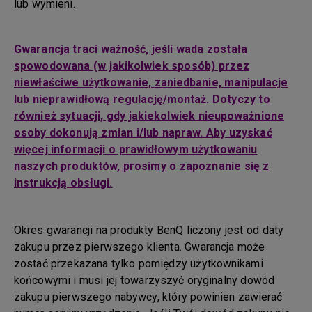
lub wymieni.
Gwarancja traci ważność, jeśli wada została
spowodowana (w jakikolwiek sposób) przez
niewłaściwe użytkowanie, zaniedbanie, manipulacje
lub nieprawidłową regulację/montaż. Dotyczy to
również sytuacji, gdy jakiekolwiek nieupoważnione
osoby dokonują zmian i/lub napraw. Aby uzyskać
więcej informacji o prawidłowym użytkowaniu
naszych produktów, prosimy o zapoznanie się z
instrukcją obsługi.
Okres gwarancji na produkty BenQ liczony jest od daty
zakupu przez pierwszego klienta. Gwarancja może
zostać przekazana tylko pomiędzy użytkownikami
końcowymi i musi jej towarzyszyć oryginalny dowód
zakupu pierwszego nabywcy, który powinien zawierać