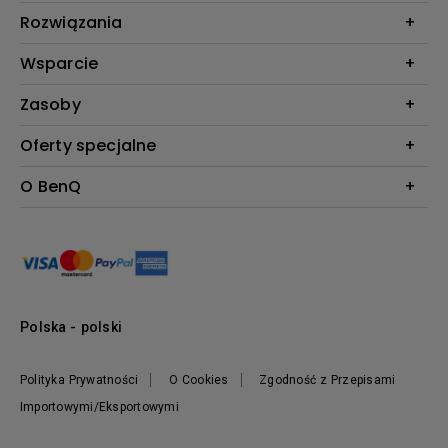
Projektory
Rozwiązania
Monitory
Biznes i Edukacja
Wsparcie
Oświetlenie
Kontakt
Zasoby
Do pobrania & FAQ
Kalkulator projekcji BenQ
Oferty specjalne
FAQ BenQ Shop
Baza wiedzy
Zwroty BenQ Shop
Pantone Connect Premium
O BenQ
Regulamin i Warunki BenQ Shop
Ambasadorzy BenQ AQCOLOR
Nowości
Informacje o firmie
Zrównoważony rozwój
Przywództwo
Polska - polski
Polityka Prywatności
O Cookies
Zgodność z Przepisami
Importowymi/Eksportowymi