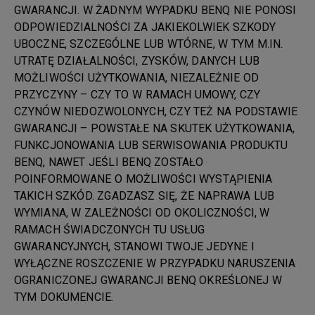
GWARANCJI. W ŻADNYM WYPADKU BENQ NIE PONOSI
ODPOWIEDZIALNOŚCI ZA JAKIEKOLWIEK SZKODY
UBOCZNE, SZCZEGÓLNE LUB WTÓRNE, W TYM M.IN.
UTRATĘ DZIAŁALNOŚCI, ZYSKÓW, DANYCH LUB
MOŻLIWOŚCI UŻYTKOWANIA, NIEZALEŻNIE OD
PRZYCZYNY – CZY TO W RAMACH UMOWY, CZY
CZYNÓW NIEDOZWOLONYCH, CZY TEŻ NA PODSTAWIE
GWARANCJI – POWSTAŁE NA SKUTEK UŻYTKOWANIA,
FUNKCJONOWANIA LUB SERWISOWANIA PRODUKTU
BENQ, NAWET JEŚLI BENQ ZOSTAŁO
POINFORMOWANE O MOŻLIWOŚCI WYSTĄPIENIA
TAKICH SZKÓD. ZGADZASZ SIĘ, ŻE NAPRAWA LUB
WYMIANA, W ZALEŻNOŚCI OD OKOLICZNOŚCI, W
RAMACH ŚWIADCZONYCH TU USŁUG
GWARANCYJNYCH, STANOWI TWOJE JEDYNE I
WYŁĄCZNE ROSZCZENIE W PRZYPADKU NARUSZENIA
OGRANICZONEJ GWARANCJI BENQ OKREŚLONEJ W
TYM DOKUMENCIE.