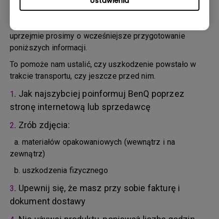
Ustawienia
4. Musisz odesłać produkt do BenQ, chyba że BenQ
skieruje Cię do Autoryzowanego Serwisu BenQ. Jeśli
Twój produkt dotarł z uszkodzeniem fizycznym,
uprzejmie prosimy o wcześniejsze przygotowanie
poniższych informacji.
To pomoże nam ustalić, czy uszkodzenie powstało w
trakcie transportu, czy jeszcze przed nim.
. Jak najszybciej poinformuj BenQ poprzez
1
stronę internetową lub sprzedawcę
. Zrób zdjęcia:
2
a. materiałów opakowaniowych (wewnątrz i na
zewnątrz)
b. uszkodzenia fizycznego
. Upewnij się, że masz przy sobie fakturę i
3
dokument dostawy