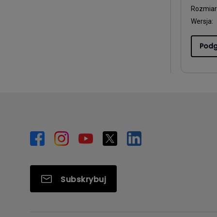
Rozmiar 
Wersja:
Podg
Subskrybuj