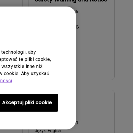
Aktualizuj:
2021/01/06
Język:
English
Rozmiar pliku:
54.87 KB
Wersja:
technologii, aby
tować te pliki cookie,
Podgląd
ć wszystkie inne niż
 cookie. Aby uzyskać
tności
.
Akceptuj pliki cookie
Instrukcja obsługi
ika
User Manual
Aktualizuj:
2016/12/13
Język:
English