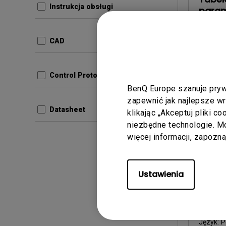
Instrukcja obsługi
param
obraz
CAD
Aktualiz
Język:
P
Rozmiar 
Control Protocols
Wersja:
BenQ Europe szanuje pryw
zapewnić jak najlepsze w
Podg
Datasheet
klikając „Akceptuj pliki c
niezbędne technologie. 
więcej informacji, zapozn
Ustawienia
Instrukcj
Safet
Aktualiz
Język:
P