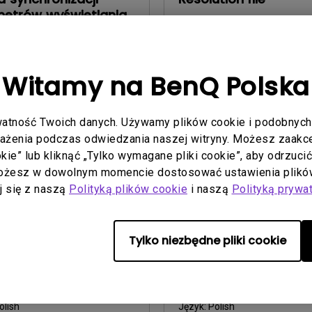
etrów wyświetlania
Aktualizuj:
2016/12/13
u
Język:
English
uj:
2016/12/13
Rozmiar pliku:
441.39 KB
Witamy na BenQ Polska
olish
Wersja:
pliku:
466.96 KB
atność Twoich danych. Używamy plików cookie i podobnych 
rażenia podczas odwiedzania naszej witryny. Możesz zaakcep
ląd
Podgląd
ookie” lub kliknąć „Tylko wymagane pliki cookie”, aby odrzuci
Możesz w dowolnym momencie dostosować ustawienia plików
aj się z naszą
Polityką plików cookie
i naszą
Polityką prywa
Tylko niezbędne pliki cookie
a obsługi
Instrukcja obsługi
y Warning and Notice
Podręcznik użytkown
uj:
2021/01/06
Aktualizuj:
2016/12/13
olish
Język:
Polish