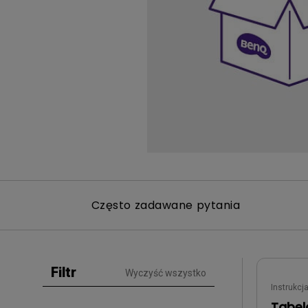
Symulatory Golfa
Biznesowe
i MacBooka Pro
graficznego
Monitor podglądow
kamerę
Często zadawane pytania
Filtr
Wyczyść wszystko
Instrukcj
Tabel