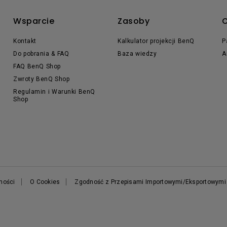
Wsparcie
Zasoby
O
Kontakt
Kalkulator projekcji BenQ
P
Do pobrania & FAQ
Baza wiedzy
A
FAQ BenQ Shop
Zwroty BenQ Shop
Regulamin i Warunki BenQ
Shop
tności
O Cookies
Zgodność z Przepisami Importowymi/Eksportowymi