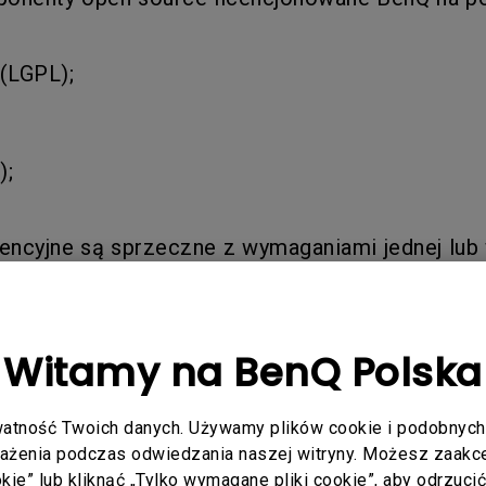
(LGPL);
);
icencyjne są sprzeczne z wymaganiami jednej lub
owiednich komponentów open source, zgadzasz s
dto zgadzasz się, że BenQ nie ponosi odpowied
Witamy na BenQ Polska
atność Twoich danych. Używamy plików cookie i podobnych 
rażenia podczas odwiedzania naszej witryny. Możesz zaakcep
ny trzecie mogą świadczyć wsparcie techniczn
ookie” lub kliknąć „Tylko wymagane pliki cookie”, aby odrzuci