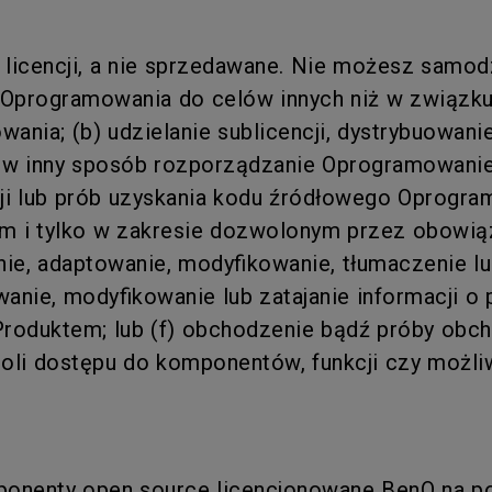
licencji, a nie sprzedawane. Nie możesz samodz
z Oprogramowania do celów innych niż w związk
nia; (b) udzielanie sublicencji, dystrybuowani
 w inny sposób rozporządzanie Oprogramowaniem
ji lub prób uzyskania kodu źródłowego Oprogra
em i tylko w zakresie dozwolonym przez obowią
anie, adaptowanie, modyfikowanie, tłumaczenie l
nie, modyfikowanie lub zatajanie informacji o 
oduktem; lub (f) obchodzenie bądź próby obch
oli dostępu do komponentów, funkcji czy możli
onenty open source licencjonowane BenQ na p