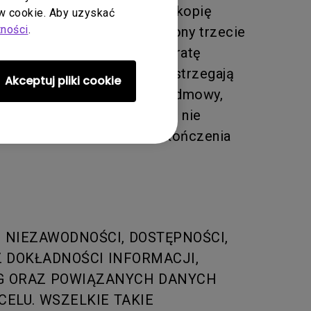
iesz zobowiązany wykonać kopię
 cookie. Aby uzyskać
tności
.
wyznaczone przez BenQ strony trzecie
ogramowania, sprzętu lub utratę
ez BenQ strony trzecie zastrzegają
Akceptuj pliki cookie
icznego, a także prawo do odmowy,
nania. Wsparcie techniczne nie
ek z jego funkcji daty zakończenia
 NIEZAWODNOŚCI, DOSTĘPNOŚCI,
 DOKŁADNOŚCI INFORMACJI,
UG ORAZ POWIĄZANYCH DANYCH
ELU. WSZELKIE TAKIE