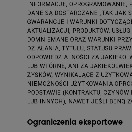
INFORMACJE, OPROGRAMOWANIE, P
DANE SĄ DOSTARCZANE „TAK JAK 
GWARANCJE I WARUNKI DOTYCZĄCE
AKTUALIZACJI, PRODUKTÓW, USŁU
DOMNIEMANE ORAZ WARUNKI PRZY
DZIAŁANIA, TYTUŁU, STATUSU PRA
ODPOWIEDZIALNOŚCI ZA JAKIEKOLW
LUB WTÓRNE, ANI ZA JAKIEKOLWIE
ZYSKÓW, WYNIKAJĄCE Z UŻYTKOWA
NIEMOŻNOŚCI UŻYTKOWANIA OPRO
PODSTAWIE (KONTRAKTU, CZYNÓW 
LUB INNYCH), NAWET JEŚLI BENQ 
Ograniczenia eksportowe