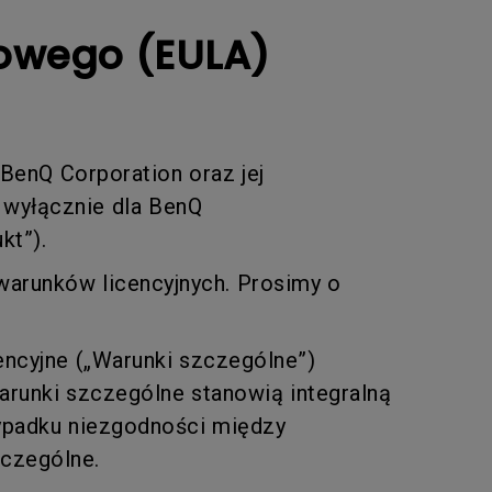
owego (EULA)
enQ Corporation oraz jej
 wyłącznie dla BenQ
kt”).
warunków licencyjnych. Prosimy o
ncyjne („Warunki szczególne”)
Warunki szczególne stanowią integralną
zypadku niezgodności między
zczególne.