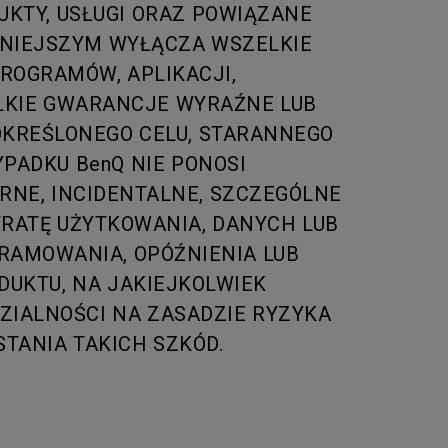
UKTY, USŁUGI ORAZ POWIĄZANE
NINIEJSZYM WYŁĄCZA WSZELKIE
ROGRAMÓW, APLIKACJI,
LKIE GWARANCJE WYRAŹNE LUB
KREŚLONEGO CELU, STARANNEGO
YPADKU BenQ NIE PONOSI
RNE, INCIDENTALNE, SZCZEGÓLNE
UTRATĘ UŻYTKOWANIA, DANYCH LUB
RAMOWANIA, OPÓŹNIENIA LUB
UKTU, NA JAKIEJKOLWIEK
ZIALNOŚCI NA ZASADZIE RYZYKA
TANIA TAKICH SZKÓD.