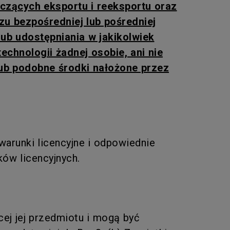
czących eksportu i reeksportu oraz
u bezpośredniej lub pośredniej
lub udostępniania w jakikolwiek
chnologii żadnej osobie, ani nie
lub podobne środki nałożone przez
arunki licencyjne i odpowiednie
ków licencyjnych.
ej jej przedmiotu i mogą być