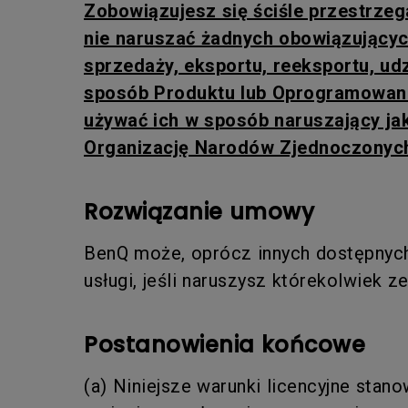
Zobowiązujesz się ściśle przestrze
nie naruszać żadnych obowiązującyc
sprzedaży, eksportu, reeksportu, udz
sposób Produktu lub Oprogramowania,
używać ich w sposób naruszający ja
Organizację Narodów Zjednoczonych,
Rozwiązanie umowy
BenQ może, oprócz innych dostępnych 
usługi, jeśli naruszysz którekolwiek 
Postanowienia końcowe
(a) Niniejsze warunki licencyjne sta