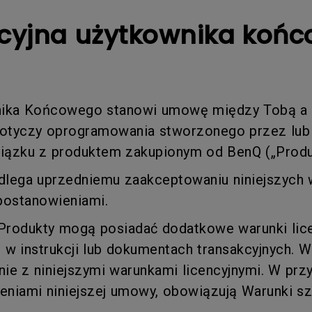
Dla Szkół i Uczelni
Thunderbolt
cyjna użytkownika końc
Laser
Profesjonalne
P3
Z Android TV
y na
Z regulacją wysokości
Z niskim czasem reakcji
nika Końcowego stanowi umowę między Tobą a B
dotyczy oprogramowania stworzonego przez lub
iązku z produktem zakupionym od BenQ („Produ
dlega uprzedniemu zaakceptowaniu niniejszych 
postanowieniami.
rodukty mogą posiadać dodatkowe warunki lice
 w instrukcji lub dokumentach transakcyjnych. 
znie z niniejszymi warunkami licencyjnymi. W pr
niami niniejszej umowy, obowiązują Warunki s