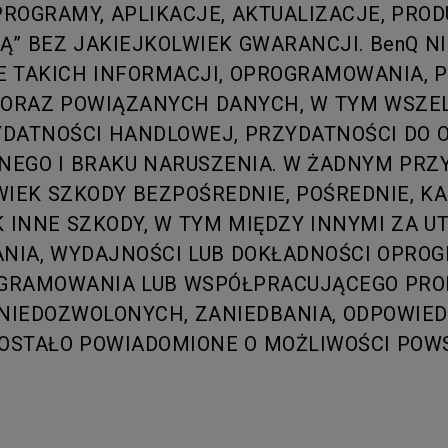
ROGRAMY, APLIKACJE, AKTUALIZACJE, PROD
SĄ” BEZ JAKIEJKOLWIEK GWARANCJI. BenQ 
 TAKICH INFORMACJI, OPROGRAMOWANIA, P
G ORAZ POWIĄZANYCH DANYCH, W TYM WSZE
DATNOŚCI HANDLOWEJ, PRZYDATNOŚCI DO O
WNEGO I BRAKU NARUSZENIA. W ŻADNYM PRZ
IEK SZKODY BEZPOŚREDNIE, POŚREDNIE, KA
K INNE SZKODY, W TYM MIĘDZY INNYMI ZA 
NIA, WYDAJNOŚCI LUB DOKŁADNOŚCI OPROG
GRAMOWANIA LUB WSPÓŁPRACUJĄCEGO PROD
NIEDOZWOLONYCH, ZANIEDBANIA, ODPOWIED
ZOSTAŁO POWIADOMIONE O MOŻLIWOŚCI POWS