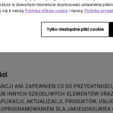
Przed świadczeniem wsparcia technicznego będz
Możesz w dowolnym momencie dostosować ustawienia plików
aj się z naszą
Polityką plików cookie
i naszą
Polityką prywa
nych, oprogramowania i programów. BenQ i/lub 
ekolwiek szkody lub utratę danych, mienia, opr
parcia technicznego. BenQ i/lub wyznaczone prz
Tylko niezbędne pliki cookie
nie problemu przekracza zakres wsparcia techn
enia wsparcia technicznego według własnego uz
resu żywotności Oprogramowanie lub którakolwi
ści
NCJI ANI ZAPEWNIEŃ CO DO PRZYDATNOŚCI,
UB INNYCH SZKODLIWYCH ELEMENTÓW ORAZ
LIKACJI, AKTUALIZACJI, PRODUKTÓW, USŁ
OPROGRAMOWANIEM DLA JAKIEGOKOLWIEK C