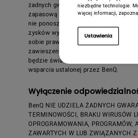
żadnych gwarancji ani zobowiązań. 
niezbędne technologie. 
więcej informacji, zapozn
zapasową wszystkich istniejących da
nie ponoszą odpowiedzialności za jaki
zysków wynikające ze świadczenia ws
Ustawienia
sobie prawo do uznania, że rozwiąza
zawieszenia lub zakończenia świadcz
będzie świadczone po zakończeniu ok
wsparcia ustalonej przez BenQ.
Wyłączenie odpowiedzialno
BenQ NIE UDZIELA ŻADNYCH GWARA
TERMINOWOŚCI, BRAKU WIRUSÓW L
OPROGRAMOWANIA, PROGRAMÓW, AP
ZAWARTYCH W LUB ZWIĄZANYCH Z 