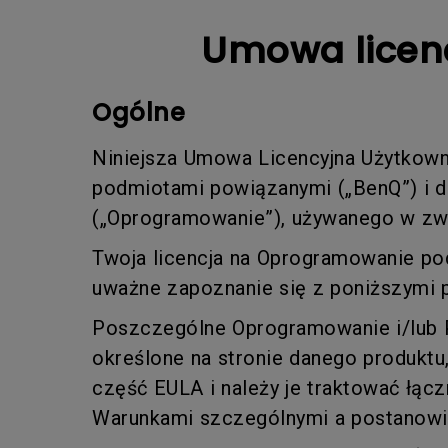
Symulatory Golfa
Biznesowe
i MacBooka Pro
Umowa licen
graficznego
Monitor podglądow
kamerę
Ogólne
Niniejsza Umowa Licencyjna Użytkow
podmiotami powiązanymi („BenQ”) i 
(„Oprogramowanie”), używanego w zw
Twoja licencja na Oprogramowanie po
uważne zapoznanie się z poniższymi 
Poszczególne Oprogramowanie i/lub P
określone na stronie danego produktu,
część EULA i należy je traktować łąc
Warunkami szczególnymi a postanowie