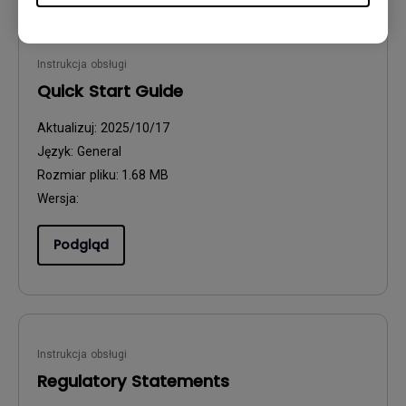
Instrukcja obsługi
Quick Start Guide
Aktualizuj:
2025/10/17
Język:
General
Rozmiar pliku:
1.68 MB
Wersja:
Podgląd
Instrukcja obsługi
Regulatory Statements