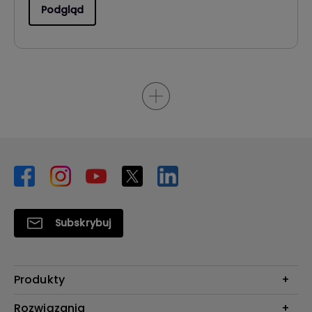
Podgląd
Subskrybuj
Produkty
Projektory
Rozwiązania