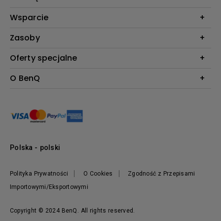
Monitory
Biznes i Edukacja
Wsparcie
Oświetlenie
Kontakt
Zasoby
Do pobrania & FAQ
Kalkulator projekcji BenQ
Oferty specjalne
FAQ BenQ Shop
Baza wiedzy
Zwroty BenQ Shop
Pantone Connect Premium
O BenQ
Regulamin i Warunki BenQ Shop
Ambasadorzy BenQ AQCOLOR
Nowości
Informacje o firmie
Zrównoważony rozwój
Przywództwo
Polska - polski
Polityka Prywatności
O Cookies
Zgodność z Przepisami
Importowymi/Eksportowymi
Copyright © 2024 BenQ. All rights reserved.