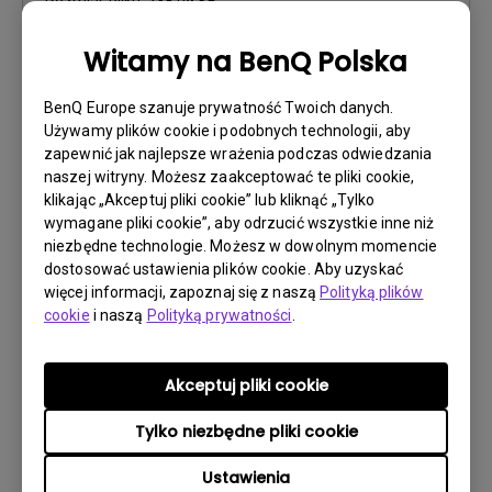
Rozmiar pliku:
238.09 KB
Wersja:
Witamy na BenQ Polska
Podgląd
BenQ Europe szanuje prywatność Twoich danych.
Używamy plików cookie i podobnych technologii, aby
zapewnić jak najlepsze wrażenia podczas odwiedzania
naszej witryny. Możesz zaakceptować te pliki cookie,
klikając „Akceptuj pliki cookie” lub kliknąć „Tylko
Instrukcja obsługi
wymagane pliki cookie”, aby odrzucić wszystkie inne niż
niezbędne technologie. Możesz w dowolnym momencie
Product Carbon Footprint Statement
dostosować ustawienia plików cookie. Aby uzyskać
więcej informacji, zapoznaj się z naszą
Polityką plików
Aktualizuj:
2026/07/09
cookie
i naszą
Polityką prywatności
.
Język:
General
Rozmiar pliku:
22.56 KB
Wersja:
Akceptuj pliki cookie
Tylko niezbędne pliki cookie
Podgląd
Ustawienia