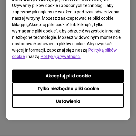
Używamy plików cookie i podobnych technologii, aby
zapewnić jak najlepsze wrażenia podczas odwiedzania
Co to jest przywieranie obrazu i jak go
naszej witryny. Możesz zaakceptować te pliki cookie,
uniknąć lub się go pozbyć?
klikając „Akceptuj pliki cookie” lub kliknąć „Tylko
wymagane pliki cookie”, aby odrzucić wszystkie inne niż
niezbędne technologie. Możesz w dowolnym momencie
Co to jest backlight bleed lub backlight
dostosować ustawienia plików cookie. Aby uzyskać
leakage?
więcej informacji, zapoznaj się z naszą
Polityką plików
cookie
i naszą
Polityką prywatności
.
Dlaczego mój monitor migocze?
Akceptuj pliki cookie
Niedawno kupiłem monitor BenQ , próbując
Tylko niezbędne pliki cookie
podłączyć go do mojego notebooka za
pomocą kabla HDMI wciąż otrzymuję ten
Ustawienia
sam komunikat