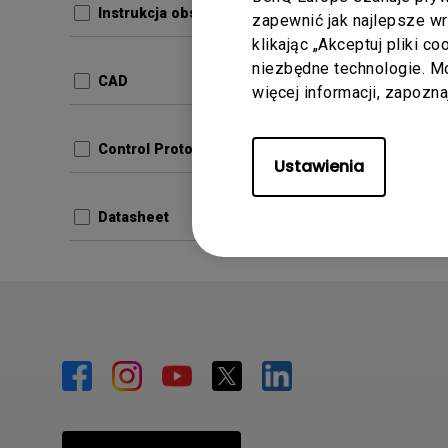
Instrukcja obsługi
zapewnić jak najlepsze w
Aktualiz
klikając „Akceptuj pliki c
Język:
E
niezbędne technologie. 
CAD
więcej informacji, zapozn
Rozmiar 
Wersja:
Control Protocols
Ustawienia
Podg
Datasheet