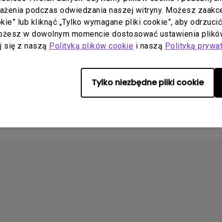
rażenia podczas odwiedzania naszej witryny. Możesz zaakcep
uj:
2009/11/03
Aktualizuj:
2010/05/24
ookie” lub kliknąć „Tylko wymagane pliki cookie”, aby odrzuci
nglish
Język:
Polish
Możesz w dowolnym momencie dostosować ustawienia plików
aj się z naszą
pliku:
175.84 KB
Polityką plików cookie
Rozmiar pliku:
i naszą
Polityką prywa
4.98 MB
Wersja:
Tylko niezbędne pliki cookie
ląd
Podgląd