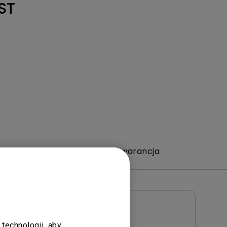
ST
ramowanie
Gwarancja
Instrukcja obsługi
ika
User Manual
technologii, aby