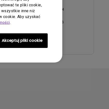
tować te pliki cookie,
Aktualizuj:
2010/05/24
ć wszystkie inne niż
Język:
English
 cookie. Aby uzyskać
tności
.
Rozmiar pliku:
4.69 MB
Wersja:
Akceptuj pliki cookie
Podgląd