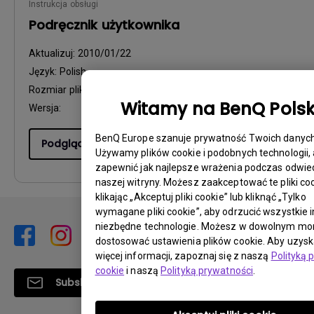
Instrukcja obsługi
Podręcznik użytkownika
Aktualizuj:
2010/01/22
Język:
Polish
Rozmiar pliku:
6.53 MB
Witamy na BenQ Pols
Wersja:
BenQ Europe szanuje prywatność Twoich danych
Podgląd
Używamy plików cookie i podobnych technologii,
zapewnić jak najlepsze wrażenia podczas odwie
naszej witryny. Możesz zaakceptować te pliki coo
klikając „Akceptuj pliki cookie” lub kliknąć „Tylko
wymagane pliki cookie”, aby odrzucić wszystkie i
niezbędne technologie. Możesz w dowolnym m
dostosować ustawienia plików cookie. Aby uzys
więcej informacji, zapoznaj się z naszą
Polityką 
cookie
i naszą
Polityką prywatności
.
Subskrybuj