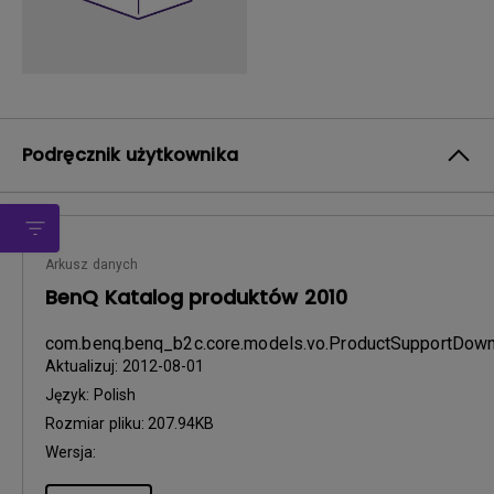
Podręcznik użytkownika
Arkusz danych
BenQ Katalog produktów 2010
com.benq.benq_b2c.core.models.vo.ProductSupportDo
Aktualizuj:
2012-08-01
Język:
Polish
Rozmiar pliku:
207.94KB
Wersja: