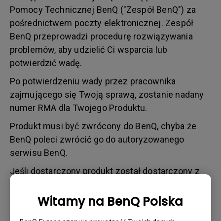
Pomocy Technicznej BenQ ("Zespół BenQ") za
pośrednictwem poczty elektronicznej. Zespół
BenQ przeprowadzi procedurę rozwiązywania
problemów, aby udzielić Ci wsparcia lub
potwierdzić wadę.
Po potwierdzeniu wady przez pracownika
zajmującego się Twoją sprawą, zostanie nadany
numer RMA dla Twojego Produktu.
Produkt musi być zwrócony do BenQ, chyba że
BenQ poleci zwrócić go do autoryzowanego
serwisu BenQ.
Jeśli dostarczony produkt został dostarczony z
uszkodzeniem fizycznym, użytkownik jest
proszony o wykonanie czynności opisanych
Witamy na BenQ Polska
poniżej.