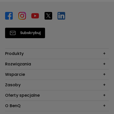
Subskrybuj
Produkty
Projektory
Rozwiązania
Monitory
Biznes i Edukacja
Wsparcie
Oświetlenie
Kontakt
Zasoby
Do pobrania & FAQ
Kalkulator projekcji BenQ
Oferty specjalne
FAQ BenQ Shop
Baza wiedzy
Zwroty BenQ Shop
Pantone Connect Premium
O BenQ
Regulamin i Warunki BenQ Shop
Ambasadorzy BenQ AQCOLOR