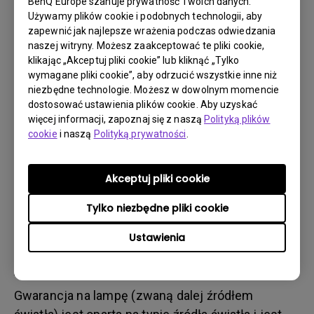
BenQ Europe szanuje prywatność Twoich danych.
Pozwoli nam to zrozumieć, czy uszkodzenie
Używamy plików cookie i podobnych technologii, aby
powstało w transporcie czy wcześniej.
zapewnić jak najlepsze wrażenia podczas odwiedzania
naszej witryny. Możesz zaakceptować te pliki cookie,
1.
Jak najszybciej poinformować BenQ przez witrynę
klikając „Akceptuj pliki cookie” lub kliknąć „Tylko
internetową lub resellera.
wymagane pliki cookie”, aby odrzucić wszystkie inne niż
niezbędne technologie. Możesz w dowolnym momencie
2.
Zrobić zdjęcia:
dostosować ustawienia plików cookie. Aby uzyskać
a. materiału opakowaniowego (wewnątrz i na
więcej informacji, zapoznaj się z naszą
Polityką plików
cookie
i naszą
Polityką prywatności
.
zewnątrz)
b. uszkodzeń fizycznych
Akceptuj pliki cookie
3.
Przygotować fakturę i dokument dostawy
4.
Nie używać produktu, gdyż godziny pracy mogą
Tylko niezbędne pliki cookie
podlegać weryfikacji.
Ustawienia
Ograniczenie
gwarancji
:
Gwarancja na lampę (zwaną dalej źródłem