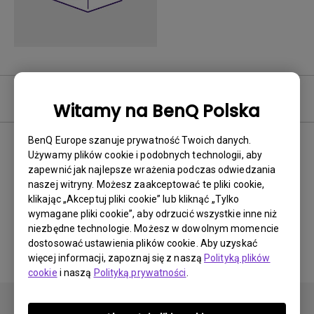
Oprogramowanie
Witamy na BenQ Polska
BenQ Europe szanuje prywatność Twoich danych.
Używamy plików cookie i podobnych technologii, aby
zapewnić jak najlepsze wrażenia podczas odwiedzania
Brak powiązanego
naszej witryny. Możesz zaakceptować te pliki cookie,
oprogramowania i
klikając „Akceptuj pliki cookie” lub kliknąć „Tylko
wymagane pliki cookie”, aby odrzucić wszystkie inne niż
sterownika
niezbędne technologie. Możesz w dowolnym momencie
dostosować ustawienia plików cookie. Aby uzyskać
więcej informacji, zapoznaj się z naszą
Polityką plików
cookie
i naszą
Polityką prywatności
.