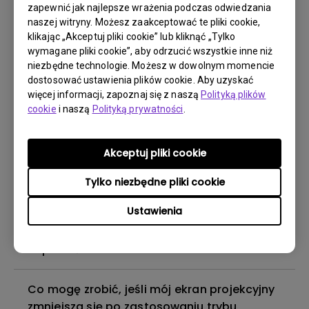
zapewnić jak najlepsze wrażenia podczas odwiedzania
Aplikacje czasami niespodziewanie
naszej witryny. Możesz zaakceptować te pliki cookie,
zamykają się na moim telewizorze Android,
klikając „Akceptuj pliki cookie” lub kliknąć „Tylko
a system zawiesza się i wraca do ekranu
wymagane pliki cookie”, aby odrzucić wszystkie inne niż
głównego. Jak mogę to naprawić?
niezbędne technologie. Możesz w dowolnym momencie
dostosować ustawienia plików cookie. Aby uzyskać
więcej informacji, zapoznaj się z naszą
Polityką plików
Jaka wersja kabla HDMI jest zgodna z 4K
cookie
i naszą
Polityką prywatności
.
HDR?
Akceptuj pliki cookie
Słyszę dźwięk, ale ekran zawsze jest pusty
po podłączeniu urządzenia mobilnego do
Tylko niezbędne pliki cookie
projektora za pomocą kabla lub adaptera i
Ustawienia
próbie strumieniowania treści z serwisów
Netflix, Disney+, Hulu i innych. Jak mogę to
naprawić?
Co mogę zrobić, jeśli mój ekran projekcyjny
zmniejsza się po zastosowaniu trybu