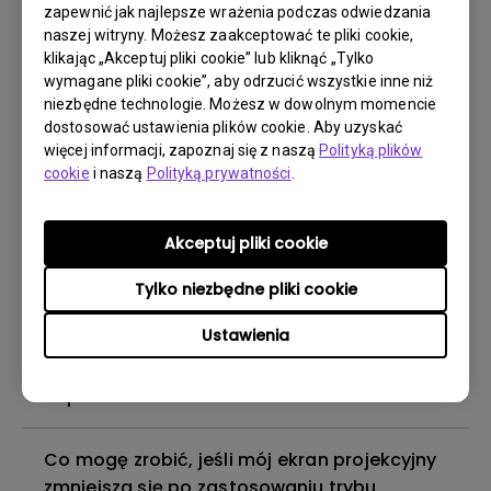
zapewnić jak najlepsze wrażenia podczas odwiedzania
Aplikacje czasami niespodziewanie
naszej witryny. Możesz zaakceptować te pliki cookie,
zamykają się na moim telewizorze Android,
klikając „Akceptuj pliki cookie” lub kliknąć „Tylko
a system zawiesza się i wraca do ekranu
wymagane pliki cookie”, aby odrzucić wszystkie inne niż
głównego. Jak mogę to naprawić?
niezbędne technologie. Możesz w dowolnym momencie
dostosować ustawienia plików cookie. Aby uzyskać
więcej informacji, zapoznaj się z naszą
Polityką plików
Jaka wersja kabla HDMI jest zgodna z 4K
cookie
i naszą
Polityką prywatności
.
HDR?
Akceptuj pliki cookie
Słyszę dźwięk, ale ekran zawsze jest pusty
po podłączeniu urządzenia mobilnego do
Tylko niezbędne pliki cookie
projektora za pomocą kabla lub adaptera i
Ustawienia
próbie strumieniowania treści z serwisów
Netflix, Disney+, Hulu i innych. Jak mogę to
naprawić?
Co mogę zrobić, jeśli mój ekran projekcyjny
zmniejsza się po zastosowaniu trybu