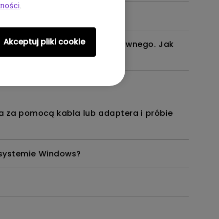
tności
.
Akceptuj pliki cookie
esza się i wraca do ekranu głównego. Jak
ra za pomocą kabla lub adaptera i próbie
w systemie Windows?