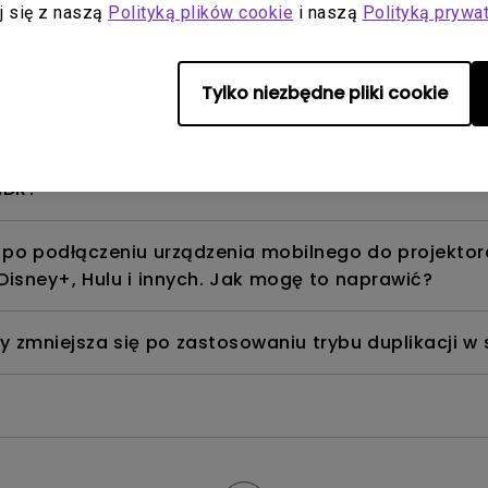
aj się z naszą
Polityką plików cookie
i naszą
Polityką prywa
eHD 7.1 poprzez ARC/eARC?
Tylko niezbędne pliki cookie
ją się na moim telewizorze Android, a system zawi
HDR?
ty po podłączeniu urządzenia mobilnego do projekto
 Disney+, Hulu i innych. Jak mogę to naprawić?
ny zmniejsza się po zastosowaniu trybu duplikacji 