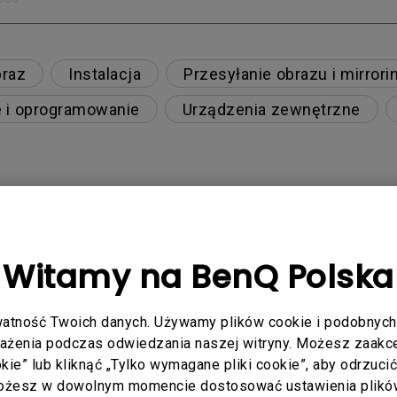
raz
Instalacja
Przesyłanie obrazu i mirrori
e i oprogramowanie
Urządzenia zewnętrzne
x Series X z projektorem BenQ?
Witamy na BenQ Polska
owa, jak mogę to naprawić?
ogę to naprawić?
atność Twoich danych. Używamy plików cookie i podobnych 
rażenia podczas odwiedzania naszej witryny. Możesz zaakcep
ookie” lub kliknąć „Tylko wymagane pliki cookie”, aby odrzuci
 to naprawić?
Możesz w dowolnym momencie dostosować ustawienia plików