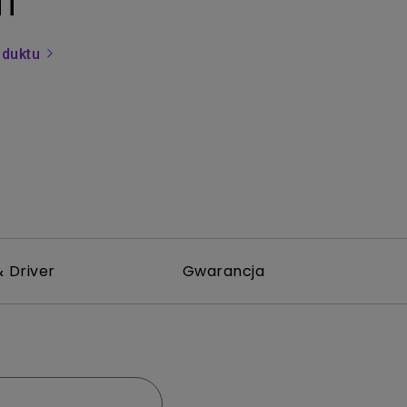
Ti
oduktu
 Driver
Gwarancja