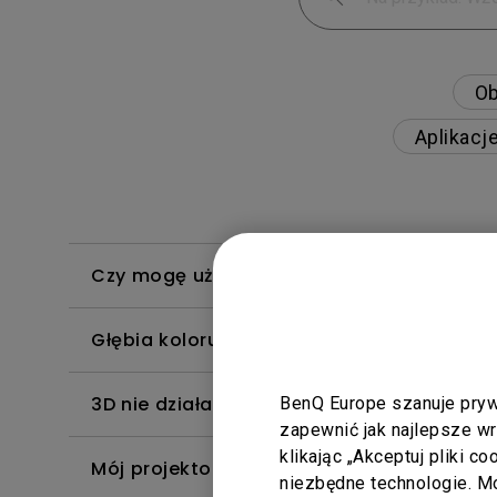
Ob
Aplikacj
Czy mogę używać PlayStation 5 (PS5)/Xbo
Głębia koloru w menu OSD jest nieprawidł
3D nie działa na moim projektorze. Jak m
BenQ Europe szanuje pryw
zapewnić jak najlepsze w
klikając „Akceptuj pliki c
Mój projektor nie wykrywa HDR. Jak mogę
niezbędne technologie. 