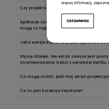
więcej informacji, zapozn
Czy projektor obsługuje format Dolby Tru
Ustawienia
Aplikacje czasami niespodziewanie zamyka
mogę to naprawić?
Jaka wersja kabla HDMI jest zgodna z 4K 
Słyszę dźwięk, ale ekran zawsze jest pus
strumieniowania treści z serwisów Netflix,
Co mogę zrobić, jeśli mój ekran projekcyj
Co to jest korekcja Keystone?