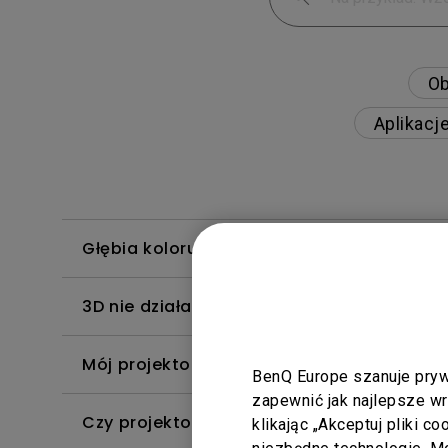
Ob
Aplikacj
Głębia koloru w menu OSD jest nieprawidł
3D nie działa na moim projektorze. Jak m
Mój projektor nie wykrywa HDR. Jak mogę
BenQ Europe szanuje pryw
zapewnić jak najlepsze w
Czy projektor obsługuje format Dolby Tru
klikając „Akceptuj pliki c