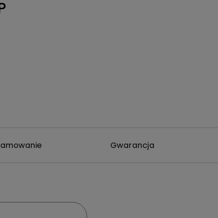
P
ramowanie
Gwarancja