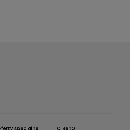
ferty specjalne
O BenQ