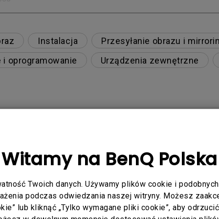
raz
Instalacja
Przesyłanie obrazu i mirrori
e i oprogramowanie
Urządzenia zewnętrzne
owa, jak mogę to naprawić?
ogę to naprawić?
Witamy na BenQ Polska
 to naprawić?
atność Twoich danych. Używamy plików cookie i podobnych 
rażenia podczas odwiedzania naszej witryny. Możesz zaakcep
eHD 7.1 poprzez ARC/eARC?
ookie” lub kliknąć „Tylko wymagane pliki cookie”, aby odrzuci