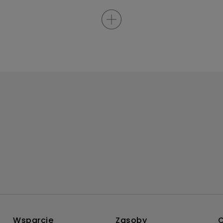
Wsparcie
Zasoby
O