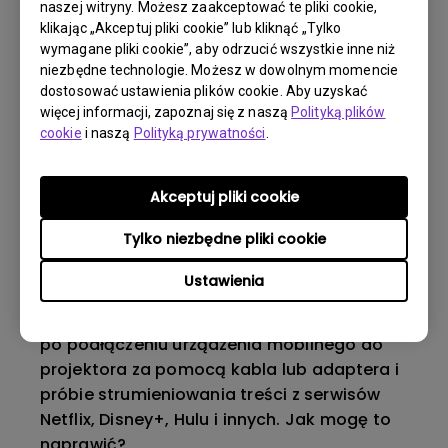
naszej witryny. Możesz zaakceptować te pliki cookie,
Czy projektor obsługuje format Dolby
klikając „Akceptuj pliki cookie” lub kliknąć „Tylko
TrueHD 7.1 poprzez ARC/eARC?
wymagane pliki cookie”, aby odrzucić wszystkie inne niż
niezbędne technologie. Możesz w dowolnym momencie
dostosować ustawienia plików cookie. Aby uzyskać
Aplikacje czasami niespodziewanie
więcej informacji, zapoznaj się z naszą
Polityką plików
zamykają się na moim telewizorze Android,
cookie
i naszą
Polityką prywatności
.
a system zawiesza się i wraca do ekranu
głównego. Jak mogę to naprawić?
Akceptuj pliki cookie
Jaka wersja kabla HDMI jest zgodna z 4K
Tylko niezbędne pliki cookie
HDR?
Ustawienia
Słyszę dźwięk, ale ekran zawsze jest pusty
po podłączeniu urządzenia mobilnego do
projektora za pomocą kabla lub adaptera i
próbie strumieniowania treści z serwisów
Netflix, Disney+, Hulu i innych. Jak mogę to
naprawić?