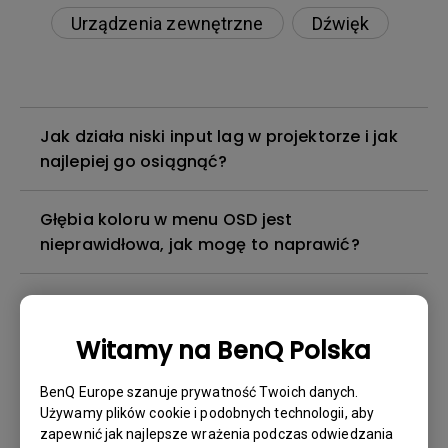
Urządzenia zewnętrzne
Dźwięk
Jak działa niski input lag w projektorze i jak
najlepiej go osiągnąć?
Głębia koloru w menu OSD jest
nieprawidłowa, jak mogę to naprawić?
3D nie działa na moim projektorze. Jak
mogę to naprawić?
Witamy na BenQ Polska
Mój projektor nie wykrywa HDR. Jak mogę to
BenQ Europe szanuje prywatność Twoich danych.
naprawić?
Używamy plików cookie i podobnych technologii, aby
zapewnić jak najlepsze wrażenia podczas odwiedzania