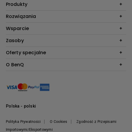
Produkty
Projektory
Rozwiązania
Monitory
Biznes i Edukacja
Wsparcie
Oświetlenie
Kontakt
Zasoby
Do pobrania & FAQ
Kalkulator projekcji BenQ
Oferty specjalne
FAQ BenQ Shop
Baza wiedzy
Zwroty BenQ Shop
Pantone Connect Premium
O BenQ
Regulamin i Warunki BenQ Shop
Ambasadorzy BenQ AQCOLOR
Nowości
Informacje o firmie
Zrównoważony rozwój
Przywództwo
Polska - polski
Polityka Prywatności
O Cookies
Zgodność z Przepisami
Importowymi/Eksportowymi