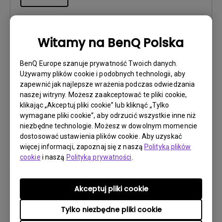
Witamy na BenQ Polska
Instrukcja obsługi
BenQ Europe szanuje prywatność Twoich danych.
User Manual
Używamy plików cookie i podobnych technologii, aby
zapewnić jak najlepsze wrażenia podczas odwiedzania
Aktualizuj:
2020/07/14
naszej witryny. Możesz zaakceptować te pliki cookie,
Język:
English
klikając „Akceptuj pliki cookie” lub kliknąć „Tylko
wymagane pliki cookie”, aby odrzucić wszystkie inne niż
Rozmiar pliku:
5.7 MB
niezbędne technologie. Możesz w dowolnym momencie
Wersja:
dostosować ustawienia plików cookie. Aby uzyskać
więcej informacji, zapoznaj się z naszą
Polityką plików
Podgląd
cookie
i naszą
Polityką prywatności
.
Akceptuj pliki cookie
Tylko niezbędne pliki cookie
Instrukcja obsługi