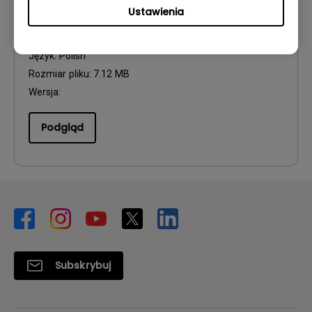
Podręcznik użytkownika
Ustawienia
Aktualizuj:
2020/07/14
Język:
Polish
Rozmiar pliku:
7.12 MB
Wersja:
Podgląd
Subskrybuj