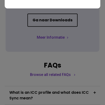
Vind de gebruiksaanwijzing
Ga naar Downloads
Meer Informatie
FAQs
Browse all related FAQs
What is an ICC profile and what does ICC
Sync mean?