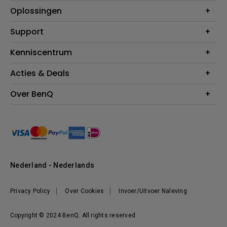
Projectoren
Oplossingen
Monitoren
Education
Support
Verlichting
Business
Speakers
Contact
Kenniscentrum
Download Search
Acties & Deals
Blog
BenQ Shop - FAQ
BenQ Shop - Retourneren
Evenementen & Promoties
Over BenQ
BenQ Shop - Algemene Voorwaarden
BenQ Ambassadeurs
Organisatie
Management
Nieuws
Duurzaamheid
Nederland - Nederlands
Werken bij BenQ
Privacy Policy
Over Cookies
Invoer/Uitvoer Naleving
Copyright © 2024 BenQ. All rights reserved.