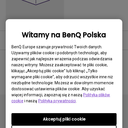
Witamy na BenQ Polska
Podręcznik użytkownika
BenQ Europe szanuje prywatność Twoich danych.
Używamy plików cookie i podobnych technologii, aby
zapewnić jak najlepsze wrażenia podczas odwiedzania
naszej witryny. Możesz zaakceptować te pliki cookie,
Brak powiązanej instrukcji
klikając „Akceptuj pliki cookie” lub kliknąć „Tylko
wymagane pliki cookie”, aby odrzucić wszystkie inne niż
niezbędne technologie. Możesz w dowolnym momencie
dostosować ustawienia plików cookie. Aby uzyskać
więcej informacji, zapoznaj się z naszą
Polityką plików
cookie
i naszą
Polityką prywatności
.
Akceptuj pliki cookie