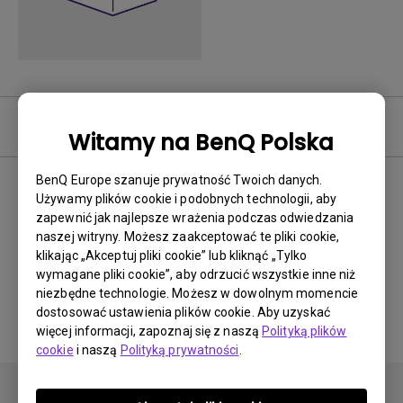
Oprogramowanie
Witamy na BenQ Polska
BenQ Europe szanuje prywatność Twoich danych.
Używamy plików cookie i podobnych technologii, aby
zapewnić jak najlepsze wrażenia podczas odwiedzania
Brak powiązanego
naszej witryny. Możesz zaakceptować te pliki cookie,
oprogramowania i
klikając „Akceptuj pliki cookie” lub kliknąć „Tylko
wymagane pliki cookie”, aby odrzucić wszystkie inne niż
sterownika
niezbędne technologie. Możesz w dowolnym momencie
dostosować ustawienia plików cookie. Aby uzyskać
więcej informacji, zapoznaj się z naszą
Polityką plików
cookie
i naszą
Polityką prywatności
.