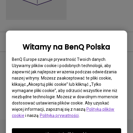
Oprogramowanie
Witamy na BenQ Polska
BenQ Europe szanuje prywatność Twoich danych.
Używamy plików cookie i podobnych technologii, aby
zapewnić jak najlepsze wrażenia podczas odwiedzania
Brak powiązanego
naszej witryny. Możesz zaakceptować te pliki cookie,
oprogramowania i
klikając „Akceptuj pliki cookie” lub kliknąć „Tylko
wymagane pliki cookie”, aby odrzucić wszystkie inne niż
sterownika
niezbędne technologie. Możesz w dowolnym momencie
dostosować ustawienia plików cookie. Aby uzyskać
więcej informacji, zapoznaj się z naszą
Polityką plików
cookie
i naszą
Polityką prywatności
.