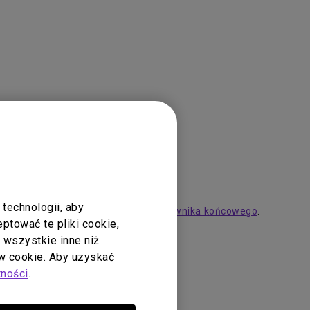
technologii, aby
unki naszej
umowy licencyjnej użytkownika końcowego
.
tować te pliki cookie,
ć wszystkie inne niż
 cookie. Aby uzyskać
tności
.