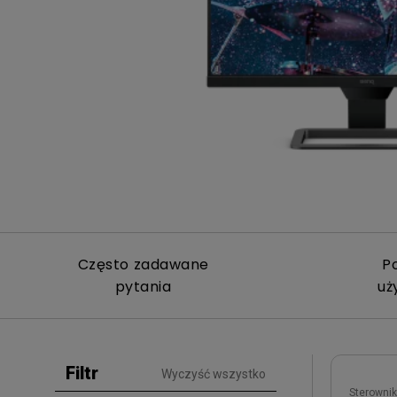
Symulatory Golfa
Biznesowe
i MacBooka Pro
graficznego
Monitor podglądow
kamerę
Często zadawane
P
pytania
uż
Filtr
Wyczyść wszystko
Sterownik