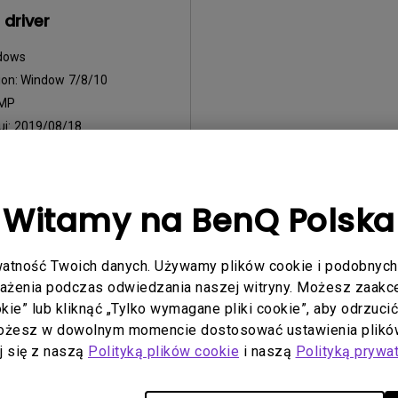
driver
dows
ion:
Window 7/8/10
MP
uj:
2019/08/18
pliku:
9.12 KB
obrania
Witamy na BenQ Polska
atność Twoich danych. Używamy plików cookie i podobnych 
ąc z dowolnego z powyższych programów, wyrażasz zgodę na war
rażenia podczas odwiedzania naszej witryny. Możesz zaakcep
ookie” lub kliknąć „Tylko wymagane pliki cookie”, aby odrzuci
Możesz w dowolnym momencie dostosować ustawienia plików
aj się z naszą
Polityką plików cookie
i naszą
Polityką prywa