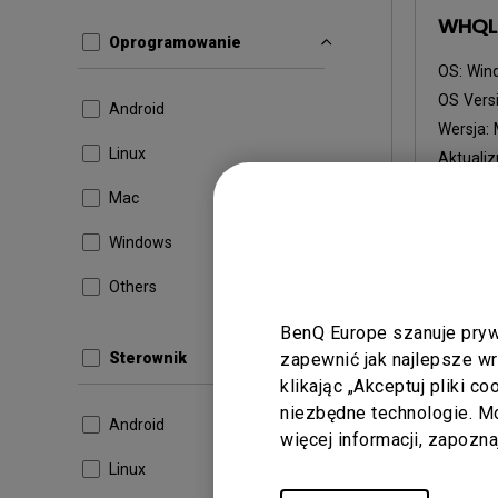
WHQL 
Oprogramowanie
OS:
Win
OS Vers
Android
Wersja:
Linux
Aktualiz
Rozmiar 
Mac
Do p
Windows
Others
BenQ Europe szanuje pryw
Korzystaj
zapewnić jak najlepsze w
Sterownik
klikając „Akceptuj pliki c
niezbędne technologie. 
Android
więcej informacji, zapozn
Linux