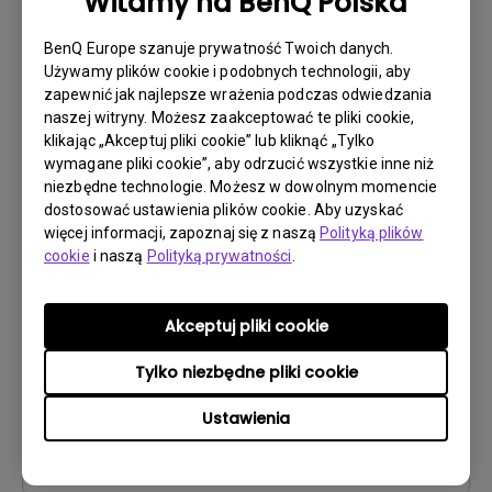
Witamy na BenQ Polska
Rozmiar pliku:
497.59 KB
Wersja:
BenQ Europe szanuje prywatność Twoich danych.
Używamy plików cookie i podobnych technologii, aby
Podgląd
zapewnić jak najlepsze wrażenia podczas odwiedzania
naszej witryny. Możesz zaakceptować te pliki cookie,
klikając „Akceptuj pliki cookie” lub kliknąć „Tylko
wymagane pliki cookie”, aby odrzucić wszystkie inne niż
niezbędne technologie. Możesz w dowolnym momencie
dostosować ustawienia plików cookie. Aby uzyskać
Instrukcja obsługi
więcej informacji, zapoznaj się z naszą
Polityką plików
Safety Warning and Notice
cookie
i naszą
Polityką prywatności
.
Aktualizuj:
2021/01/06
Akceptuj pliki cookie
Język:
Polish
Rozmiar pliku:
238.11 KB
Tylko niezbędne pliki cookie
Wersja:
Ustawienia
Podgląd