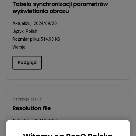
Tabela synchronizacji parametrów
wyświetlania obrazu
Aktualizuj:
2024/09/20
Język:
Polish
Rozmiar pliku:
514.93 KB
Wersja:
Podgląd
Instrukcja obsługi
Resolution file
Aktualizuj:
2024/09/20
Język:
English