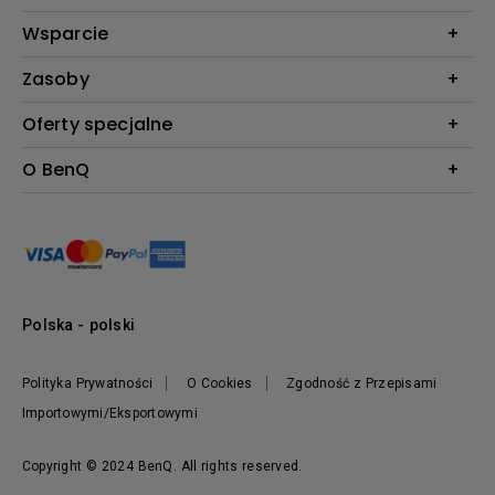
Monitory
Biznes i Edukacja
Wsparcie
Oświetlenie
Kontakt
Zasoby
Do pobrania & FAQ
Kalkulator projekcji BenQ
Oferty specjalne
FAQ BenQ Shop
Baza wiedzy
Zwroty BenQ Shop
Pantone Connect Premium
O BenQ
Regulamin i Warunki BenQ Shop
Ambasadorzy BenQ AQCOLOR
Nowości
Informacje o firmie
Zrównoważony rozwój
Przywództwo
Polska - polski
Polityka Prywatności
O Cookies
Zgodność z Przepisami
Importowymi/Eksportowymi
Copyright © 2024 BenQ. All rights reserved.