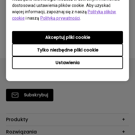
Do pobrania
dostosować ustawienia plików cookie. Aby uzyskać
więcej informacji, zapoznaj się z naszą
Polityką plików
cookie
i naszą
Polityką prywatności
.
Korzystając z dowolnego z powyższych programów,
Akceptuj pliki cookie
wyrażasz zgodę na warunki naszej
umowy licencyjnej
użytkownika końcowego
.
Tylko niezbędne pliki cookie
Ustawienia
Subskrybuj
Produkty
Projektory
Rozwiązania