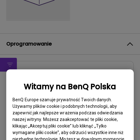
Oprogramowanie
Sterownik
drivers
Witamy na BenQ Polska
OS:
Win2000|Win98|WinXP
BenQ Europe szanuje prywatność Twoich danych.
OS Version:
Używamy plików cookie i podobnych technologii, aby
zapewnić jak najlepsze wrażenia podczas odwiedzania
Wersja:
Rev0
naszej witryny. Możesz zaakceptować te pliki cookie,
Aktualizuj:
2007/01/23
klikając „Akceptuj pliki cookie” lub kliknąć „Tylko
Rozmiar pliku:
88.71 KB
wymagane pliki cookie”, aby odrzucić wszystkie inne niż
niezbędne technologie. Możesz w dowolnym momencie