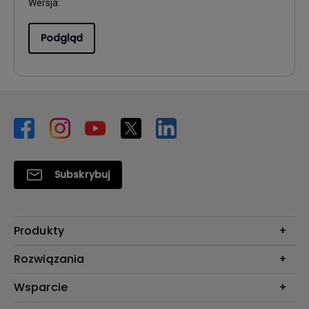
Wersja:
Podgląd
Subskrybuj
Produkty
Projektory
Rozwiązania
Monitory
Biznes i Edukacja
Wsparcie
Oświetlenie