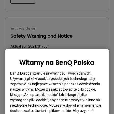
Instrukcja obsługi
Safety Warning and Notice
Aktualizuj:
2021/01/06
Język:
Polish
Rozmiar pliku:
238.11 KB
Witamy na BenQ Polska
Wersja:
BenQ Europe szanuje prywatność Twoich danych.
Używamy plików cookie i podobnych technologii, aby
Podgląd
zapewnić jak najlepsze wrażenia podczas odwiedzania
naszej witryny. Możesz zaakceptować te pliki cookie,
klikając „Akceptuj pliki cookie” lub kliknąć „Tylko
wymagane pliki cookie”, aby odrzucić wszystkie inne niż
niezbędne technologie. Możesz w dowolnym momencie
Instrukcja obsługi
dostosować ustawienia plików cookie. Aby uzyskać