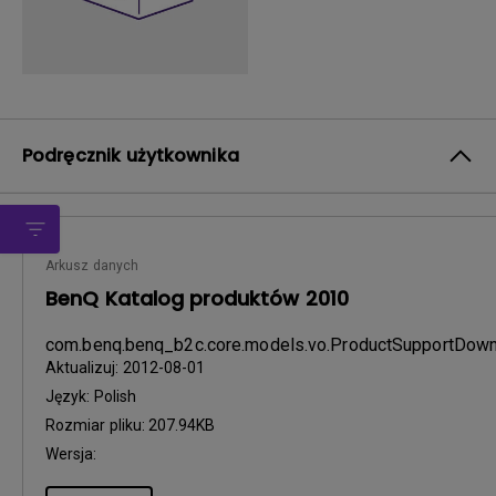
Podręcznik użytkownika
Arkusz danych
BenQ Katalog produktów 2010
com.benq.benq_b2c.core.models.vo.ProductSupportDo
Aktualizuj:
2012-08-01
Język:
Polish
Rozmiar pliku:
207.94KB
Wersja: