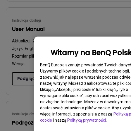
Instrukcja obsługi
User Manual
Aktualizuj:
2011/06/14
Język:
English
Witamy na BenQ Pols
Rozmiar pliku:
1.76 MB
Wersja:
BenQ Europe szanuje prywatność Twoich danych
Używamy plików cookie i podobnych technologii,
zapewnić jak najlepsze wrażenia podczas odwi
Podgląd
naszej witryny. Możesz zaakceptować te pliki coo
klikając „Akceptuj pliki cookie” lub kliknąć „Tylko
wymagane pliki cookie”, aby odrzucić wszystkie i
niezbędne technologie. Możesz w dowolnym m
dostosować ustawienia plików cookie. Aby uzys
więcej informacji, zapoznaj się z naszą
Polityką 
Instrukcja obsługi
cookie
i naszą
Polityką prywatności
.
Podręcznik użytkownika