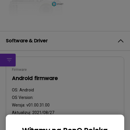
Software & Driver
Firmware
Android firmware
OS:
Android
OS Version:
Wersja:
v01.00.31.00
Aktualizuj:
2021/08/27
Rozmiar pliku:
749.87 MB