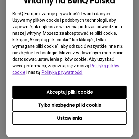
Witamy na BenQ Polska
Do pobrania
BenQ Europe szanuje prywatność Twoich danych.
Używamy plików cookie i podobnych technologii, aby
zapewnić jak najlepsze wrażenia podczas odwiedzania
naszej witryny. Możesz zaakceptować te pliki cookie,
klikając „Akceptuj pliki cookie” lub kliknąć „Tylko
Oprogramowanie
wymagane pliki cookie”, aby odrzucić wszystkie inne niż
DMS Local WW
niezbędne technologie. Możesz w dowolnym momencie
dostosować ustawienia plików cookie. Aby uzyskać
OS:
Windows
więcej informacji, zapoznaj się z naszą
Polityką plików
cookie
i naszą
Polityką prywatności
.
OS Version:
Wersja:
V 3.2.9.0
Aktualizuj:
2025/07/10
Akceptuj pliki cookie
Rozmiar pliku:
88.61 MB
Tylko niezbędne pliki cookie
Do pobrania
Ustawienia