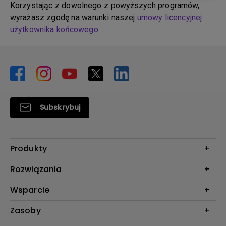
Korzystając z dowolnego z powyższych programów,
wyrażasz zgodę na warunki naszej
umowy licencyjnej
użytkownika końcowego
.
Subskrybuj
Produkty
Projektory
Rozwiązania
Monitory
Biznes i Edukacja
Wsparcie
Oświetlenie
Kontakt
Zasoby
Do pobrania & FAQ