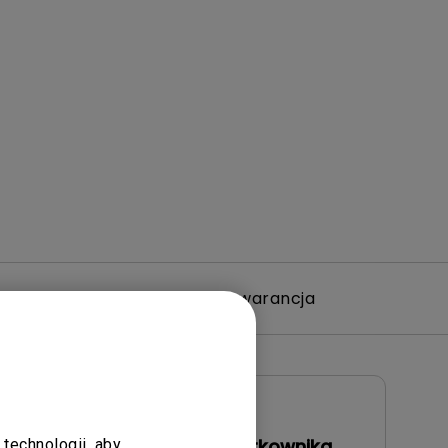
ramowanie
Gwarancja
Instrukcja obsługi
Podręcznik użytkownika
technologii, aby