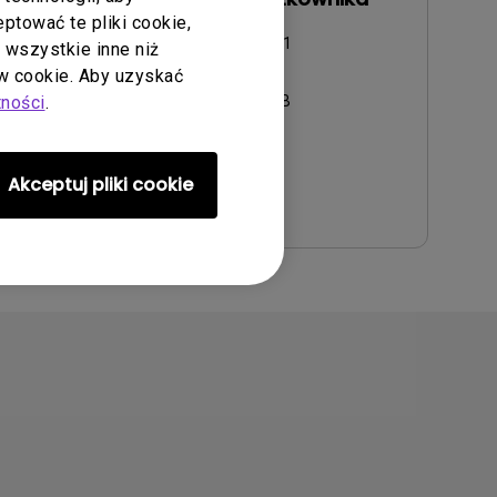
tować te pliki cookie,
Aktualizuj:
2014/11/21
ć wszystkie inne niż
Język:
Polish
 cookie. Aby uzyskać
tności
.
Rozmiar pliku:
4.63 MB
Wersja:
Akceptuj pliki cookie
Podgląd