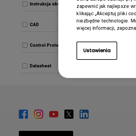
Instrukcja obsługi
zapewnić jak najlepsze w
Aktualiz
klikając „Akceptuj pliki c
Język:
M
niezbędne technologie. 
CAD
więcej informacji, zapozn
Rozmiar 
Wersja:
Control Protocols
Ustawienia
Podg
Datasheet