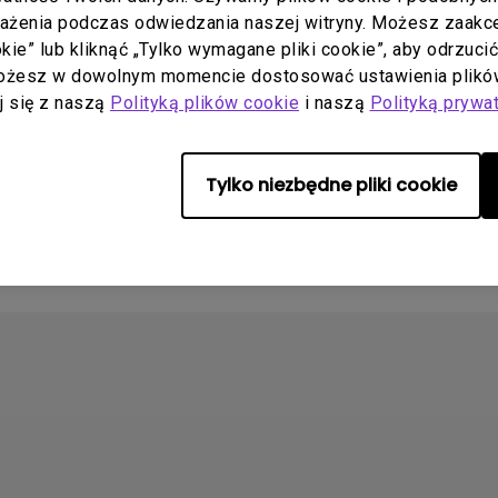
rażenia podczas odwiedzania naszej witryny. Możesz zaakcep
uj:
2014/11/21
Aktualizuj:
2014/11/21
ookie” lub kliknąć „Tylko wymagane pliki cookie”, aby odrzuci
ulti-Language
Język:
English
Możesz w dowolnym momencie dostosować ustawienia plików
aj się z naszą
pliku:
4.53 MB
Polityką plików cookie
Rozmiar pliku:
i naszą
Polityką prywa
5.3 MB
Wersja:
Tylko niezbędne pliki cookie
ląd
Podgląd