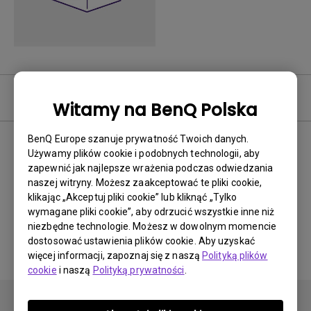
Oprogramowanie
Witamy na BenQ Polska
BenQ Europe szanuje prywatność Twoich danych.
Używamy plików cookie i podobnych technologii, aby
zapewnić jak najlepsze wrażenia podczas odwiedzania
Brak powiązanego
naszej witryny. Możesz zaakceptować te pliki cookie,
oprogramowania i
klikając „Akceptuj pliki cookie” lub kliknąć „Tylko
wymagane pliki cookie”, aby odrzucić wszystkie inne niż
sterownika
niezbędne technologie. Możesz w dowolnym momencie
dostosować ustawienia plików cookie. Aby uzyskać
więcej informacji, zapoznaj się z naszą
Polityką plików
cookie
i naszą
Polityką prywatności
.